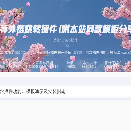
荐外链跳转插件（附本站同款模板分
造轮记
halo插件
痕-本文详细介绍了一款外链跳转插件的完整使用方案，包含插件功能、模板演示及
本文作者
文章发布日期
热度
本文共计
预计阅读
星风之痕
2025-06-24 17:12
603
3282字
16分钟
包含插件功能、模板演示及安装指南